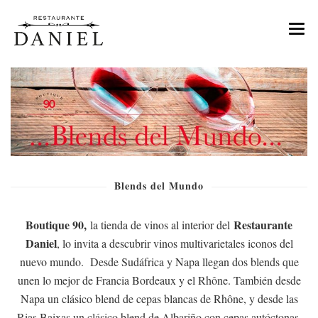
MENU
NOSOTROS
TIENDA DE VINOS
EVENTOS
Blends del Mundo
CONTACTO
RESERVAS
Boutique 90,
Restaurante
la tienda de vinos al interior del
Daniel
, lo invita a descubrir vinos multivarietales iconos del
nuevo mundo. Desde Sudáfrica y Napa llegan dos blends que
unen lo mejor de Francia Bordeaux y el Rhône. También desde
Napa un clásico blend de cepas blancas de Rhône, y desde las
Rias Baixas un clásico blend de Albariño con cepas autóctonas.